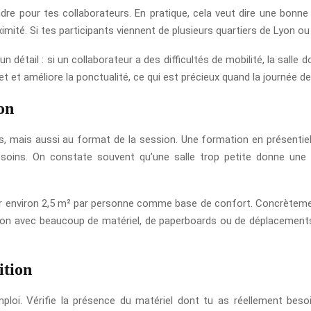
oindre pour tes collaborateurs. En pratique, cela veut dire une b
ximité. Si tes participants viennent de plusieurs quartiers de Lyon ou
 un détail : si un collaborateur a des difficultés de mobilité, la sa
ajet et améliore la ponctualité, ce qui est précieux quand la journée 
on
 mais aussi au format de la session. Une formation en présentiel
soins. On constate souvent qu’une salle trop petite donne une 
r environ 2,5 m² par personne comme base de confort. Concrètement
ion avec beaucoup de matériel, de paperboards ou de déplacements, il
ition
loi. Vérifie la présence du matériel dont tu as réellement besoin