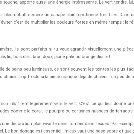
ite touche, apporte aussi une énergie intéressante. Le vert tendre, l
r bleu cobalt derrière un canapé clair fonctionne très bien. Dans 
viter, c’est de multiplier les couleurs fortes en même temps : le rés
umière. Ils sont parfaits si tu veux agrandir visuellement une pièc
e, lin, bois clair, brun doux, jaune pâle ou orangé discret.
e de bains peu lumineuse, ce sont souvent les teintes les plus facile
 choisir trop froids si la pièce manque déjà de chaleur : un peu de 
n : ils tirent légèrement vers le vert. C’est ce qui leur donne une
udes comme le corail, le pourpre ou certaines nuances de terracott
eux une décoration plus vivante sans tomber dans l’excès. Par exempl
uel. Le bon dosage est essentiel : mieux vaut une base sobre et que