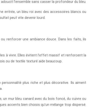
ui, adoucit l’ensemble sans casser la profondeur du bleu.
une entrée, un bleu roi avec des accessoires blancs ou
ultat peut vite devenir lourd.
e ou renforcer une ambiance douce. Dans les faits, ils
s à vivre. Elles évitent l’effet massif et renforcent la
bois ou de textile texturé aide beaucoup.
 personnalité plus riche et plus décorative. Ils aiment
a.
e, un mur bleu canard avec du bois foncé, du cuivre ou
lques accents bien choisis qu’un mélange trop dispersé.