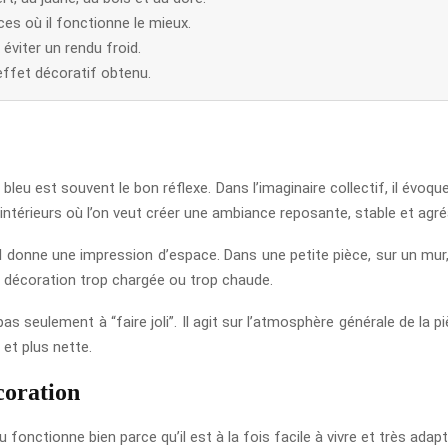
ces où il fonctionne le mieux.
x éviter un rendu froid.
effet décoratif obtenu.
bleu est souvent le bon réflexe. Dans l’imaginaire collectif, il évoque
 intérieurs où l’on veut créer une ambiance reposante, stable et agréa
 : il donne une impression d’espace. Dans une petite pièce, sur un mur
ne décoration trop chargée ou trop chaude.
s seulement à “faire joli”. Il agit sur l’atmosphère générale de la pi
 et plus nette.
coration
onctionne bien parce qu’il est à la fois facile à vivre et très adapt