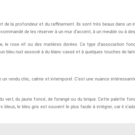
t de la profondeur et du raffinement. Ils sont très beaux dans un in
st recommandé de les réserver à un mur d’accent, à un meuble ou à des 
nge, le rose vif ou des matières dorées. Ce type d’association fon
 un bleu nuit associé à du blanc cassé et à quelques touches de laito
donne un rendu chic, calme et intemporel. C’est une nuance intéressa
, du vert, du jaune foncé, de l’orangé ou du brique. Cette palette fo
 bleus, le bleu gris est souvent le plus facile à intégrer, car il s