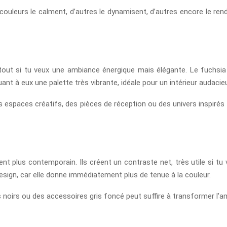
 couleurs le calment, d’autres le dynamisent, d’autres encore le ren
rtout si tu veux une ambiance énergique mais élégante. Le fuchsia 
ant à eux une palette très vibrante, idéale pour un intérieur audacie
spaces créatifs, des pièces de réception ou des univers inspirés du
ndent plus contemporain. Ils créent un contraste net, très utile si t
esign, car elle donne immédiatement plus de tenue à la couleur.
irs ou des accessoires gris foncé peut suffire à transformer l’am