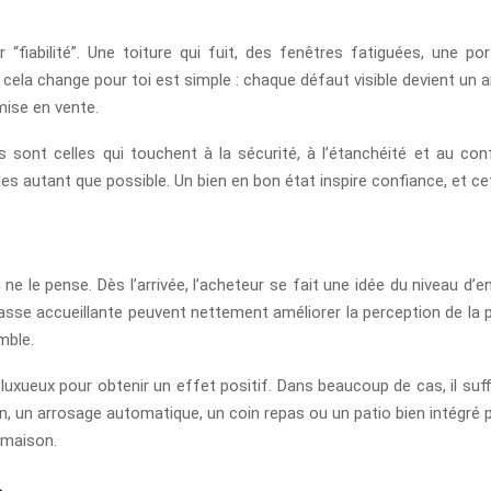
er “fiabilité”. Une toiture qui fuit, des fenêtres fatiguées, une 
cela change pour toi est simple : chaque défaut visible devient un 
 mise en vente.
s sont celles qui touchent à la sécurité, à l’étanchéité et au conf
bles autant que possible. Un bien en bon état inspire confiance, et c
ne le pense. Dès l’arrivée, l’acheteur se fait une idée du niveau d’en
asse accueillante peuvent nettement améliorer la perception de la p
mble.
eux pour obtenir un effet positif. Dans beaucoup de cas, il suffit d
 loin, un arrosage automatique, un coin repas ou un patio bien intégré 
a maison.