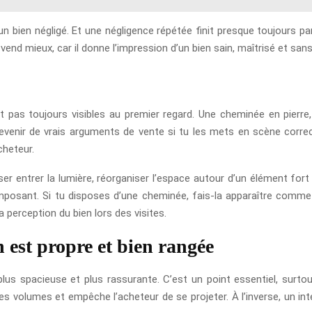
n bien négligé. Et une négligence répétée finit presque toujours par
nd mieux, car il donne l’impression d’un bien sain, maîtrisé et san
t pas toujours visibles au premier regard. Une cheminée en pierre
evenir de vrais arguments de vente si tu les mets en scène corre
cheteur.
r entrer la lumière, réorganiser l’espace autour d’un élément fort o
mposant. Si tu disposes d’une cheminée, fais-la apparaître comme 
 perception du bien lors des visites.
 est propre et bien rangée
plus spacieuse et plus rassurante. C’est un point essentiel, surt
é des volumes et empêche l’acheteur de se projeter. À l’inverse, un in