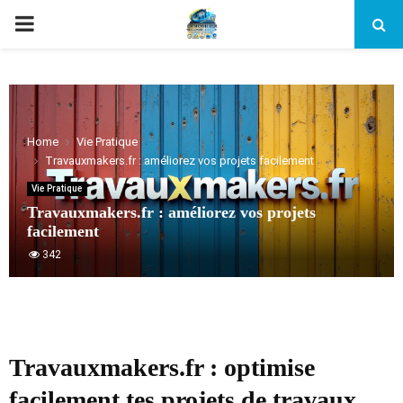
PRIMARY
MENU
Home
Vie Pratique
Travauxmakers.fr : améliorez vos projets facilement
Vie Pratique
Travauxmakers.fr : améliorez vos projets
facilement
342
Travauxmakers.fr : optimise
facilement tes projets de travaux